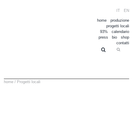
Salta
al
IT
EN
contenuto
home
produzione
progetti locali
93%
calendario
press
bio
shop
contatti
Cerca
per:
home
/
Progetti locali