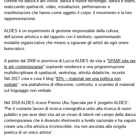
contatti
confine fra danza e arti visive, danza e nuove tecnologie, danza e teatro,
realizzando spettacoli, video, installazioni, performances e
Cerca
manifestazioni che hanno come oggetto il corpo, il movimento e la loro
per:
rappresentazione.
ALDES è un esperimento di gestione responsabile della cultura,
dell’azione artistica e del rapporto con il territorio, sperimentando
modalità organizzative che mirano a sgravare gli artisti da ogni onere
burocratico.
A partire dal 2008 in provincia di Lucca ALDES da vita a “
SPAM! rete per
le arti contemporanee
” ospitando residenze e una programmazione
multidisciplinare di spettacoli, workshop, attività didattiche, incontri.
Nel 2017 crea e cura il blog “
93% – materiali per una politica non
verbale
”, una piattaforma di riflessione, confronto, e scambio di materiali
sul linguaggio non verbale.
Nel 2018 ALDES riceve Premio Ubu Speciale per il ‘progetto ALDES’:
“Per il costante lavoro di ricerca coreografica unito alla ricerca di nuovi
pubblici e per aver dato vita ad un vivaio di talenti nel campo della danza
contemporanea che è divenuto riferimento a livello nazionale e ha saputo
creare una cifra artistica riconoscibile, ma non ancorata alla singola
poetica di un unico artista”.