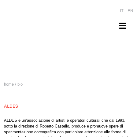
Salta
al
IT
EN
contenuto
Togg
Navi
home
produzione
progetti locali
93%
home
/
bio
calendario
press
ALDES
bio
ALDES è un’associazione di artisti e operatori culturali che dal 1993,
shop
sotto la direzione di
Roberto Castello
, produce e promuove opere di
sperimentazione coreografica con particolare attenzione alle forme di