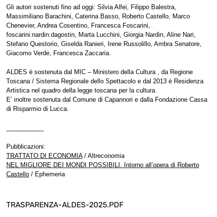
Gli autori sostenuti fino ad oggi: Silvia Alfei, Filippo Balestra,
Massimiliano Barachini, Caterina Basso, Roberto Castello, Marco
Chenevier, Andrea Cosentino, Francesca Foscarini,
foscarini:nardin:dagostin, Marta Lucchini, Giorgia Nardin, Aline Nari,
Stefano Questorio, Giselda Ranieri, Irene Russolillo, Ambra Senatore,
Giacomo Verde, Francesca Zaccaria.
ALDES è sostenuta dal MIC – Ministero della Cultura , da Regione
Toscana / Sistema Regionale dello Spettacolo e dal 2013 è Residenza
Artistica nel quadro della legge toscana per la cultura.
E’ inoltre sostenuta dal Comune di Capannori e dalla Fondazione Cassa
di Risparmio di Lucca.
___________
Pubblicazioni:
TRATTATO DI ECONOMIA
/ Altreconomia
NEL MIGLIORE DEI MONDI POSSIBILI. Intorno all’opera di Roberto
Castello
/ Ephemeria
TRASPARENZA-ALDES-2025.PDF