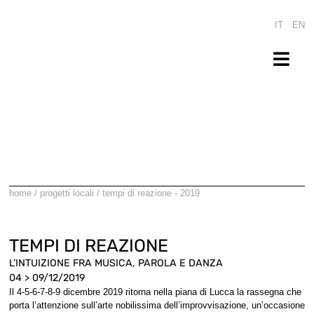
Salta
al
IT
EN
contenuto
Togg
Navi
home
produzione
progetti locali
93%
home
/
progetti locali
/
tempi di reazione - 2019
calendario
press
TEMPI DI REAZIONE
bio
L’INTUIZIONE FRA MUSICA, PAROLA E DANZA
04 > 09/12/2019
shop
Il 4-5-6-7-8-9 dicembre 2019 ritorna nella piana di Lucca la rassegna che
porta l’attenzione sull’arte nobilissima dell’improvvisazione, un’occasione