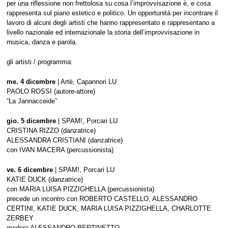
contatti
per una riflessione non frettolosa su cosa l’improvvisazione è, e cosa
rappresenta sul piano estetico e politico. Un opportunità per incontrare il
Cerca
lavoro di alcuni degli artisti che hanno rappresentato e rappresentano a
per:
livello nazionale ed internazionale la storia dell’improvvisazione in
musica, danza e parola.
gli artisti / programma:
me. 4 dicembre
| Artè, Capannori LU
PAOLO ROSSI (autore-attore)
“La Jannacceide”
gio. 5 dicembre
| SPAM!, Porcari LU
CRISTINA RIZZO (danzatrice)
ALESSANDRA CRISTIANI (danzatrice)
con IVAN MACERA (percussionista)
ve. 6 dicembre
| SPAM!, Porcari LU
KATIE DUCK (danzatrice)
con MARIA LUISA PIZZIGHELLA (percussionista)
precede un incontro con ROBERTO CASTELLO, ALESSANDRO
CERTINI, KATIE DUCK, MARIA LUISA PIZZIGHELLA, CHARLOTTE
ZERBEY
modera ALESSANDRO BERTINETTO