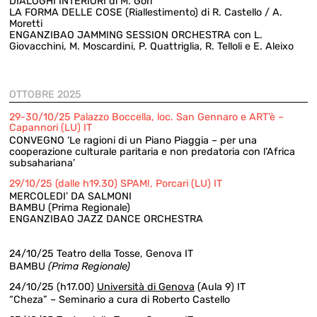
DIALOGHI INTERIORI di M. Gori
LA FORMA DELLE COSE (Riallestimento) di R. Castello / A.
Moretti
ENGANZIBAO JAMMING SESSION ORCHESTRA con L.
Giovacchini, M. Moscardini, P. Quattriglia, R. Telloli e E. Aleixo
OTTOBRE 2025
29-30/10/25 Palazzo Boccella, loc. San Gennaro e ART’è –
Capannori (LU) IT
CONVEGNO ‘Le ragioni di un Piano Piaggia – per una
cooperazione culturale paritaria e non predatoria con l’Africa
subsahariana’
29/10/25 (dalle h19.30) SPAM!, Porcari (LU) IT
MERCOLEDI’ DA SALMONI
BAMBU (Prima Regionale)
ENGANZIBAO JAZZ DANCE ORCHESTRA
24/10/25 Teatro della Tosse, Genova IT
BAMBU
(Prima Regionale)
24/10/25 (h17.00)
Università di Genova
(Aula 9) IT
“Cheza” – Seminario a cura di Roberto Castello