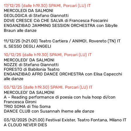
contatti
17/12/25 (dalle h19.30) SPAM!, Porcari (LU) IT
Cerca
MERCOLEDì DA SALMONI
per:
GEOLOGICA di Stefano Giannotti
DOVE CRESCE Ciò CHE SALVA di Francesca Foscarini
ENGANZIBAO JAMMING SESSION ORCHESTRA con Sibylle
Braun alle danze
11/12/25 (h21.00)
Teatro Cartiera / ANIMO!
, Rovereto (TN) IT
IL SESSO DEGLI ANGELI
10/12/25 (dalle h19.30) SPAM!, Porcari (LU) IT
MERCOLEDI’ DA SALMONI
NOZZE di Stefano Giannotti
FORESTO di Babilonia Teatro
ENGANZIBAO AFRO DANCE ORCHESTRA con Elisa Capecchi
alle danze
03/12/25 (dalle h19.30) SPAM!, Porcari (LU) IT
MERCOLEDI’ DA SALMONI
A – Reading performance di poesia con hula hoop di/con
Francesca Gironi
TRIO SOMA di Trio Soma
DANCE CLUB con Susannah Iheme alle danze
03/12/2025 (h21.00)
Festival Exister
, Teatro Fontana, Milano IT
A CLOUD NEVER DIES