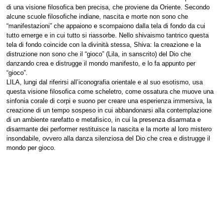
di una visione filosofica ben precisa, che proviene da Oriente. Secondo
alcune scuole filosofiche indiane, nascita e morte non sono che
“manifestazioni” che appaiono e scompaiono dalla tela di fondo da cui
tutto emerge e in cui tutto si riassorbe. Nello shivaismo tantrico questa
tela di fondo coincide con la divinità stessa, Shiva: la creazione e la
distruzione non sono che il “gioco” (Lila, in sanscrito) del Dio che
danzando crea e distrugge il mondo manifesto, e lo fa appunto per
“gioco”.
LILA, lungi dal riferirsi all’iconografia orientale e al suo esotismo, usa
questa visione filosofica come scheletro, come ossatura che muove una
sinfonia corale di corpi e suono per creare una esperienza immersiva, la
creazione di un tempo sospeso in cui abbandonarsi alla contemplazione
di un ambiente rarefatto e metafisico, in cui la presenza disarmata e
disarmante dei performer restituisce la nascita e la morte al loro mistero
insondabile, ovvero alla danza silenziosa del Dio che crea e distrugge il
mondo per gioco.