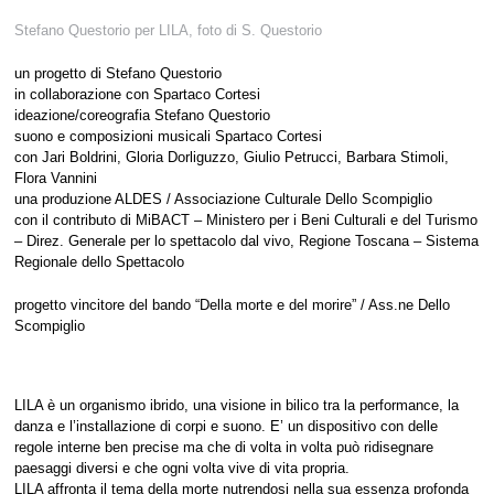
Stefano Questorio per LILA, foto di S. Questorio
un progetto di Stefano Questorio
in collaborazione con Spartaco Cortesi
ideazione/coreografia Stefano Questorio
suono e composizioni musicali Spartaco Cortesi
con Jari Boldrini, Gloria Dorliguzzo, Giulio Petrucci, Barbara Stimoli,
Flora Vannini
una produzione ALDES / Associazione Culturale Dello Scompiglio
con il contributo di MiBACT – Ministero per i Beni Culturali e del Turismo
– Direz. Generale per lo spettacolo dal vivo, Regione Toscana – Sistema
Regionale dello Spettacolo
progetto vincitore del bando “Della morte e del morire” / Ass.ne Dello
Scompiglio
LILA è un organismo ibrido, una visione in bilico tra la performance, la
danza e l’installazione di corpi e suono. E’ un dispositivo con delle
regole interne ben precise ma che di volta in volta può ridisegnare
paesaggi diversi e che ogni volta vive di vita propria.
LILA affronta il tema della morte nutrendosi nella sua essenza profonda