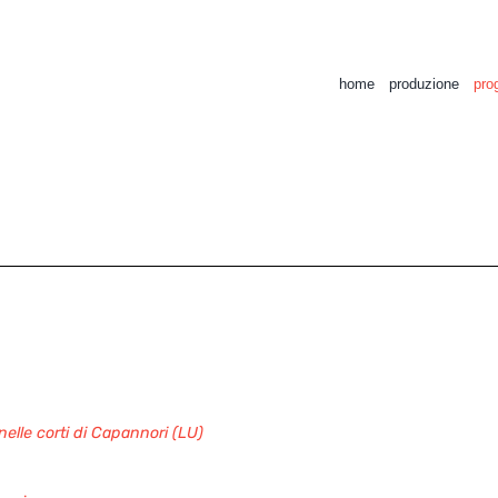
home
produzione
prog
elle corti di Capannori (LU)