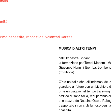
onaia
unità
rima necessità, raccolti dai volontari Caritas
MUSICA D’ALTRI TEMPI
dell’Orchestra Briganti
la formazione per Tempi Moderni: Ma
Giuseppe Nannini (tromba, trombone e
(trombone)
C’era un’Italia che, all’indomani del 
guardare al futuro con un bicchiere 
offre un viaggio nel tempo tra swing 
pizzico di sana follia, recuperando q
che spazia da Natalino Otto a Rabagl
trasportato in un club fumoso degli a
rinascita.