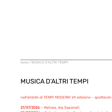
Salta
al
contenuto
home
/
MUSICA D’ALTRI TEMPI
MUSICA D’ALTRI TEMPI
nell’ambito di TEMPI MODERNI VII edizione – spettacoli n
21/07/2026
– Matraia, Aia Saponati