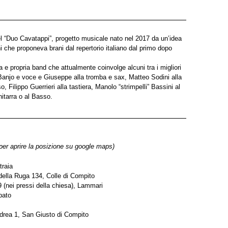
del “Duo Cavatappi”, progetto musicale nato nel 2017 da un’idea
 che proponeva brani dal repertorio italiano dal primo dopo
 e propria band che attualmente coinvolge alcuni tra i migliori
 Banjo e voce e Giuseppe alla tromba e sax, Matteo Sodini alla
 Filippo Guerrieri alla tastiera, Manolo “strimpelli” Bassini al
itarra o al Basso.
 per aprire la posizione su google maps)
traia
 della Ruga 134, Colle di Compito
9 (nei pressi della chiesa), Lammari
pato
ndrea 1, San Giusto di Compito