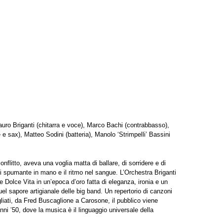
uro Briganti (chitarra e voce), Marco Bachi (contrabbasso),
 sax), Matteo Sodini (batteria), Manolo ‘Strimpelli’ Bassini
conflitto, aveva una voglia matta di ballare, di sorridere e di
di spumante in mano e il ritmo nel sangue. L’Orchestra Briganti
e Dolce Vita in un’epoca d’oro fatta di eleganza, ironia e un
uel sapore artigianale delle big band. Un repertorio di canzoni
iati, da Fred Buscaglione a Carosone, il pubblico viene
nni ’50, dove la musica è il linguaggio universale della