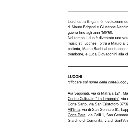
L’orchestra Briganti è l’evoluzione 
di Mauro Briganti e Giuseppe Nannini
guerra fino agli anni ’50/’60.
Nel tempo il duo è diventato una vera
musicisti lucchesi, oltra a Mauro al
batteria, Marco Bachi al contrabbasso,
trombone, e Luca Giovacchini alla ch
LUOGHI
(cliccare sul nome della corte/luogo
Aia Saponati
, via di Matraia 124, Ma
Centro Culturale ” La Limonaia”
, via
Corte Sarto, via San Cristoforo 37/3
All’Erta
, via di San Gennaro 61, Lap
Corte Pera
, via Celli 1, San Gennaro
Giardino di Comunità
, via di Sant’A
___