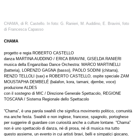
CHAMA, di R. Castello. In foto: G. Ranieri, M. Auddino, E. Bravini, foto
di Francesca Capasso
CHAMA
progetto e regia ROBERTO CASTELLO
danza MARTINA AUDDINO / ERICA BRAVINI, GISELDA RANIERI
musica della Enganzibao Dance Orchestra: MARCO MARTINELLI
(batteria), LORENZO GAGNA (basso), PAOLO SODINI (chitarra),
RENZO TELLOLI (sax) e ROBERTO CASTELLO, ospite speciale ZAM
MOUSTAPHA DEMBELÉ (balafon, kora, tamani, djembe, voce)
produzione ALDES
con il sostegno di MIC / Direzione Generale Spettacolo, REGIONE
TOSCANA / Sistema Regionale dello Spettacolo
“Chama”, è una parola swahili che significa movimento politico, comunità
ma anche festa. Swahili e non inglese, francese, spagnolo, portoghese
per suggerire di guardare con curiosità anche a culture lontane. “Chama”
non è uno spettacolo di danza, né di prosa, né di musica ma tutto
questo assieme, un evento in cui artisti bravi, belli e simpatici giocano,