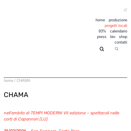
Salta
al
IT
contenuto
home
produzione
progetti locali
93%
calendario
press
bio
shop
contatti
Cerca
per:
home
/
CHAMA
CHAMA
nell’ambito di TEMPI MODERNI VII edizione – spettacoli nelle
corti di Capannori (LU)