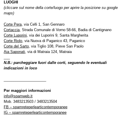
LUOGHI
(cliccare sul nome della corte/luogo per aprire la posizione su google
maps)
Corte Pera
, via Celli 1, San Gennaro
Cortaccia
, Strada Comunale di Vorno 58-66, Badia di Cantignano
Corte Luporini
, via dei Luporini 9, Santa Margherita
Corte Riolo
, via Nuova di Paganico 43, Paganico
Corte del Sarto
, via Tiglio 108, Pieve San Paolo
Aia Saponati
, via di Matraia 124, Matraia
___
N.B.: parcheggiare fuori dalle corti, seguendo le eventuali
indicazioni in loco
_____________________
Per maggiori informazioni
info@spamweb.it
Mob. 3483213503 / 3483213504
FB – spamreteperlearticontemporanee
IG – spamreteperlearticontemporanee